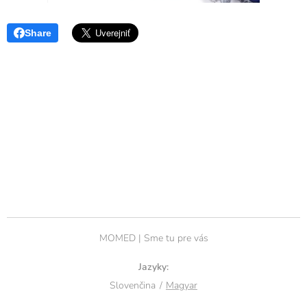
Share
MOMED | Sme tu pre vás
Jazyky
Slovenčina
Magyar