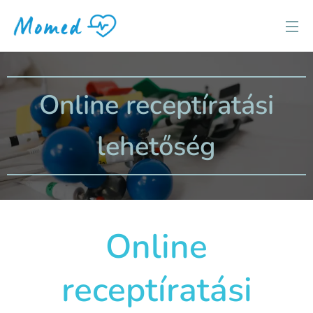
Online receptíratási
lehetőség
Online
receptíratási