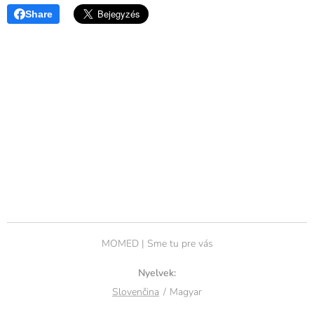
Share
MOMED | Sme tu pre vás
Nyelvek
Slovenčina
Magyar